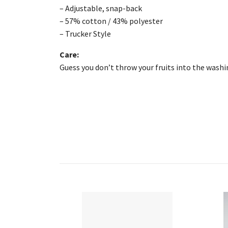
– Adjustable, snap-back
– 57% cotton / 43% polyester
– Trucker Style
Care:
Guess you don’t throw your fruits into the wash