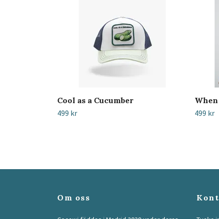
Cool as a Cucumber
When 
499 kr
499 kr
Om oss
Kont