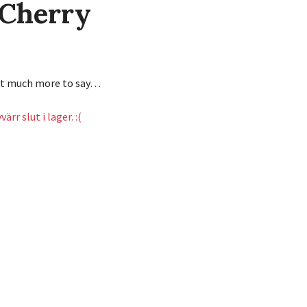
 Cherry
ot much more to say…
ärr slut i lager. :(