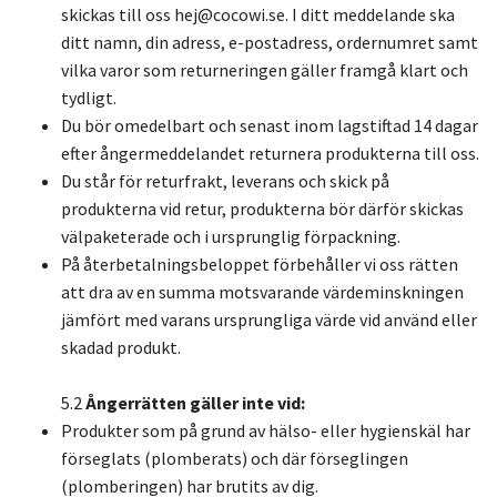
skickas till oss
hej@cocowi.se
. I ditt meddelande ska
ditt namn, din adress, e-postadress, ordernumret samt
vilka varor som returneringen gäller framgå klart och
tydligt.
Du bör omedelbart och senast inom lagstiftad 14 dagar
efter ångermeddelandet returnera produkterna till oss.
Du står för returfrakt, leverans och skick på
produkterna vid retur, produkterna bör därför skickas
välpaketerade och i ursprunglig förpackning.
På återbetalningsbeloppet förbehåller vi oss rätten
att dra av en summa motsvarande värdeminskningen
jämfört med varans ursprungliga värde vid använd eller
skadad produkt.
5.2
Ångerrätten gäller inte vid:
Produkter som på grund av hälso- eller hygienskäl har
förseglats (plomberats) och där förseglingen
(plomberingen) har brutits av dig.