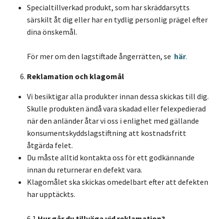
Specialtillverkad produkt, som har skräddarsytts
särskilt åt dig eller har en tydlig personlig prägel efter
dina önskemål.
För mer om den lagstiftade ångerrätten, se
här
.
Reklamation och klagomål
Vi besiktigar alla produkter innan dessa skickas till dig.
Skulle produkten ändå vara skadad eller felexpedierad
när den anländer åtar vi oss i enlighet med gällande
konsumentskyddslagstiftning att kostnadsfritt
åtgärda felet.
Du måste alltid kontakta oss för ett godkännande
innan du returnerar en defekt vara.
Klagomålet ska skickas omedelbart efter att defekten
har upptäckts.
6.1
Hur går du tillväga vid reklamation?