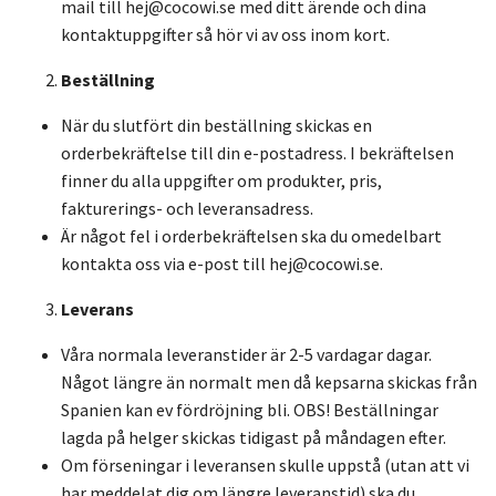
mail till
hej@cocowi.se
med ditt ärende och dina
kontaktuppgifter så hör vi av oss inom kort.
Beställning
När du slutfört din beställning skickas en
orderbekräftelse till din e-postadress. I bekräftelsen
finner du alla uppgifter om produkter, pris,
fakturerings- och leveransadress.
Är något fel i orderbekräftelsen ska du omedelbart
kontakta oss via e-post till
hej@cocowi.se
.
Leverans
Våra normala leveranstider är 2-5 vardagar dagar.
Något längre än normalt men då kepsarna skickas från
Spanien kan ev fördröjning bli. OBS! Beställningar
lagda på helger skickas tidigast på måndagen efter.
Om förseningar i leveransen skulle uppstå (utan att vi
har meddelat dig om längre leveranstid) ska du